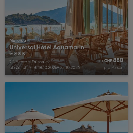
Mallorca
Universal Hotel Aquamarin
4
880
CHF
ab
7 Nächte
+
Frühstück
ab
Zürich
,
z. B.
18.10.2026
-
25.10.2026
pro Person