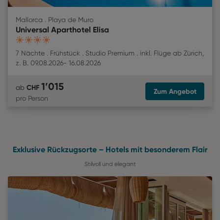
Mallorca . Playa de Muro
Universal Aparthotel Elisa
4
7 Nächte
Frühstück
Studio Premium
inkl. Flüge
ab
Zürich
,
z. B.
09.08.2026
-
16.08.2026
1’015
CHF
ab
Zum Angebot
pro Person
Exklusive Rückzugsorte – Hotels mit besonderem Flair
Stilvoll und elegant