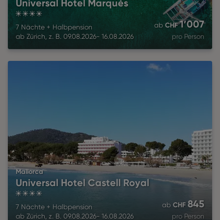
Universal Hotel Marqués
4
1’007
CHF
ab
7 Nächte
+
Halbpension
ab
Zürich
,
z. B.
09.08.2026
-
16.08.2026
pro Person
Mallorca
Universal Hotel Castell Royal
4
845
CHF
ab
7 Nächte
+
Halbpension
ab
Zürich
,
z. B.
09.08.2026
-
16.08.2026
pro Person