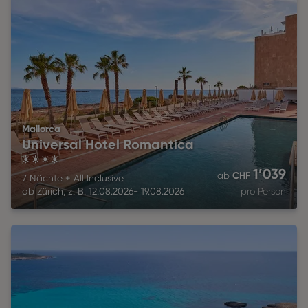
Mallorca
Universal Hotel Romantica
4
1’039
CHF
ab
7 Nächte
+
All Inclusive
ab
Zürich
,
z. B.
12.08.2026
-
19.08.2026
pro Person