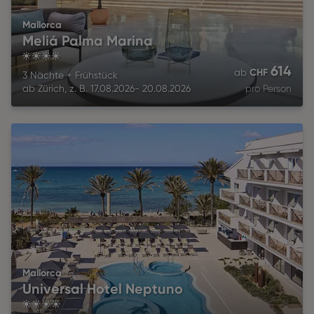
Mallorca
Meliá Palma Marina
4
614
CHF
ab
3 Nächte
+
Frühstück
ab
Zürich
,
z. B.
17.08.2026
-
20.08.2026
pro Person
Mallorca
Universal Hotel Neptuno