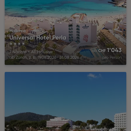
Mallorca
Universal Hotel Perla
4
1’043
CHF
ab
7 Nächte
+
All Inclusive
ab
Zürich
,
z. B.
19.08.2026
-
26.08.2026
pro Person