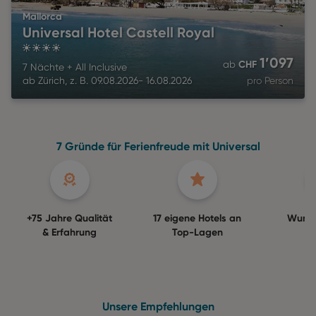
Mallorca
Universal Hotel Castell Royal
4
1’097
CHF
ab
7 Nächte
+
All Inclusive
ab
Zürich
,
z. B.
09.08.2026
-
16.08.2026
pro Person
7 Gründe für Ferienfreude mit Universal
+75 Jahre Qualität
17 eigene Hotels an
Wuns
& Erfahrung
Top-Lagen
Ga
Unsere Empfehlungen