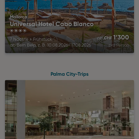
Mallorca
Universal Hotel Cabo Blanco
4
1’300
CHF
ab
7 Nächte
+
Frühstück
ab
Bern Belp
,
z. B.
10.08.2026
-
17.08.2026
pro Person
Palma City-Trips