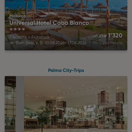
Mallorca
Universal Hotel Cabo Blanco
4
1’320
CHF
ab
7 Nächte
+
Frühstück
ab
Bern Belp
,
z. B.
10.08.2026
-
17.08.2026
pro Person
Palma City-Trips