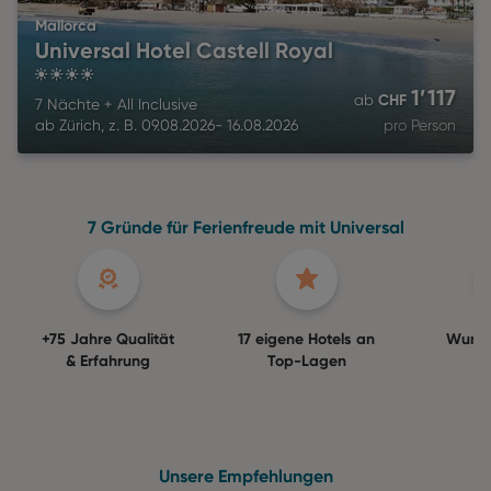
Mallorca
Universal Hotel Castell Royal
4
1’117
CHF
ab
7 Nächte
+
All Inclusive
ab
Zürich
,
z. B.
09.08.2026
-
16.08.2026
pro Person
7 Gründe für Ferienfreude mit Universal
+75 Jahre Qualität
17 eigene Hotels an
Wuns
& Erfahrung
Top-Lagen
Ga
Unsere Empfehlungen