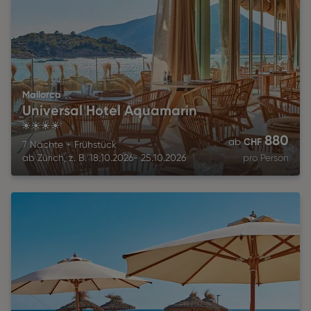
Mallorca
Universal Hotel Aquamarin
4
880
CHF
ab
7 Nächte
+
Frühstück
ab
Zürich
,
z. B.
18.10.2026
-
25.10.2026
pro Person