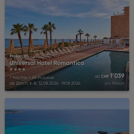
Mallorca
Universal Hotel Romantica
4
1’039
CHF
ab
7 Nächte
+
All Inclusive
ab
Zürich
,
z. B.
12.08.2026
-
19.08.2026
pro Person