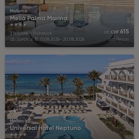
Mallorca
Meliá Palma Marina
4
615
CHF
ab
3 Nächte
+
Frühstück
ab
Zürich
,
z. B.
17.08.2026
-
20.08.2026
pro Person
Mallorca
Universal Hotel Neptuno