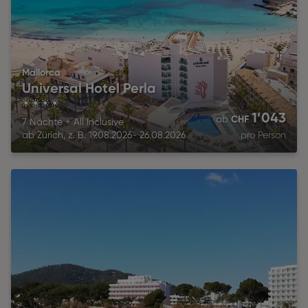
Mallorca
Universal Hotel Perla
4
1’043
CHF
ab
7 Nächte
+
All Inclusive
ab
Zürich
,
z. B.
19.08.2026
-
26.08.2026
pro Person