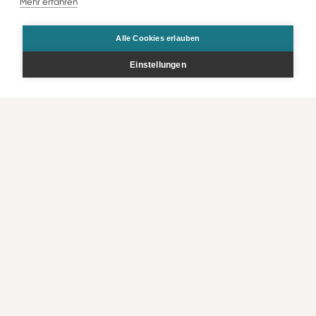
Mehr erfahren
Alle Cookies erlauben
Einstellungen
Gesamt
Preis p.P.
Zur Buchung
CHF
2’234
.00
CHF
1’117
.00
Angebot
Bestellen
Kontakt
Rechtliche Infos