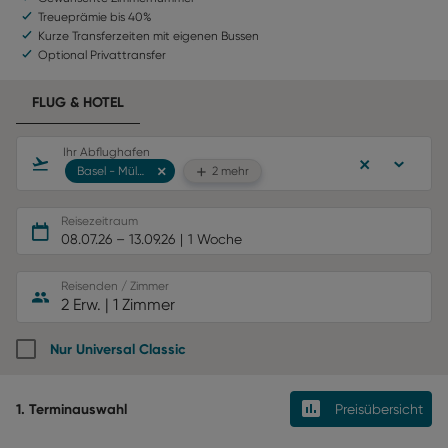
Treueprämie bis 40%
Kurze Transferzeiten mit eigenen Bussen
Optional Privattransfer
FLUG & HOTEL
Ihr Abflughafen
Basel - Mülhausen
2 mehr
Reisezeitraum
08.07.26
–
13.09.26
1 Woche
Reisenden / Zimmer
2 Erw.
|
1 Zimmer
Nur Universal Classic
1. Terminauswahl
Preisübersicht