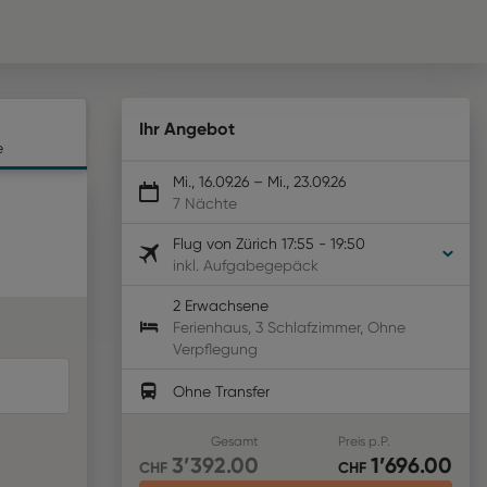
Ihr Angebot
e
Mi., 16.09.26
–
Mi., 23.09.26
7 Nächte
Flug von
Zürich
17:55
-
19:50
inkl. Aufgabegepäck
2 Erwachsene
Ferienhaus, 3 Schlafzimmer
,
Ohne
Verpflegung
Ohne Transfer
Gesamt
Preis p.P.
3’392
.00
1’696
.00
CHF
CHF