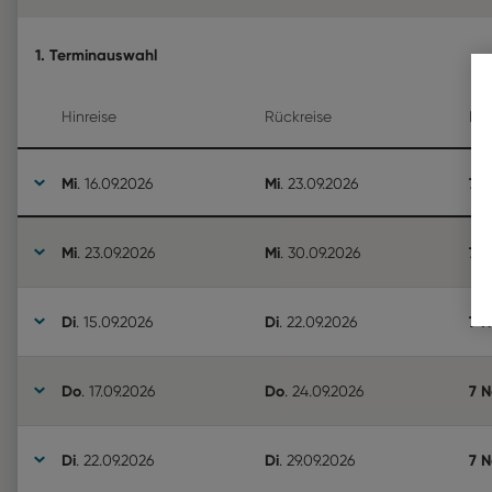
1. Terminauswahl
Hinreise
Rückreise
Da
Mi
Mi
7 
.
16.09.2026
.
23.09.2026
Mi
Mi
7 
.
23.09.2026
.
30.09.2026
Di
Di
7 
.
15.09.2026
.
22.09.2026
Do
Do
7 
.
17.09.2026
.
24.09.2026
Di
Di
7 
.
22.09.2026
.
29.09.2026