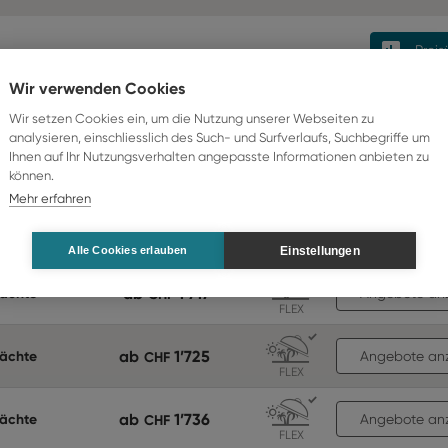
Preis
Wir verwenden Cookies
uer
Preis p.P.
Preis aufst
Wir setzen Cookies ein, um die Nutzung unserer Webseiten zu
analysieren, einschliesslich des Such- und Surfverlaufs, Suchbegriffe um
Ihnen auf Ihr Nutzungsverhalten angepasste Informationen anbieten zu
ab
1’696
Nächte
CHF
Angebote an
können.
FLEX
Mehr erfahren
ab
1’696
Nächte
CHF
Angebote an
FLEX
Einstellungen
Alle Cookies erlauben
ab
1’717
Nächte
CHF
Angebote an
FLEX
ab
1’725
Nächte
CHF
Angebote an
FLEX
ab
1’736
Nächte
CHF
Angebote an
FLEX