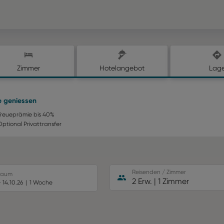
Zimmer
Hotelangebot
Lag
le geniessen
Treueprämie bis 40%
Optional Privattransfer
Reisenden / Zimmer
traum
2 Erw.
|
1 Zimmer
–
14.10.26
1 Woche