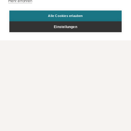
Mehr erfahren
Alle Cookies erlauben
Einstellungen
Gesamt
Preis p.P.
Anfragen
CHF
3’392
.00
CHF
1’696
.00
Angebot
Bestellen
Kontakt
Rechtliche Infos