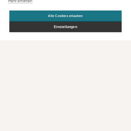
Mehr erfahren
Alle Cookies erlauben
Einstellungen
Gesamt
Preis p.P.
Zur Buchung
CHF
1’546
.00
CHF
773
.00
Angebot
Bestellen
Kontakt
Rechtliche Infos