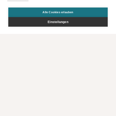
Alle Cookies erlauben
Einstellungen
Gesamt
Preis p.P.
Zur Buchung
CHF
1’546
.00
CHF
773
.00
Angebot
Bestellen
Kontakt
Rechtliche Infos