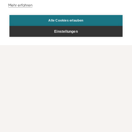
Mehr erfahren
Alle Cookies erlauben
Keine Angebote verfügbar, Suche anpassen
Einstellungen
Filter zurücksetzen
Zurück zur Übersicht
Bestellen
Kontakt
Rechtliche Infos