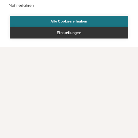
Mehr erfahren
Alle Cookies erlauben
Keine Angebote verfügbar, Suche anpassen
Einstellungen
Filter zurücksetzen
Zurück zur Übersicht
Bestellen
Kontakt
Rechtliche Infos