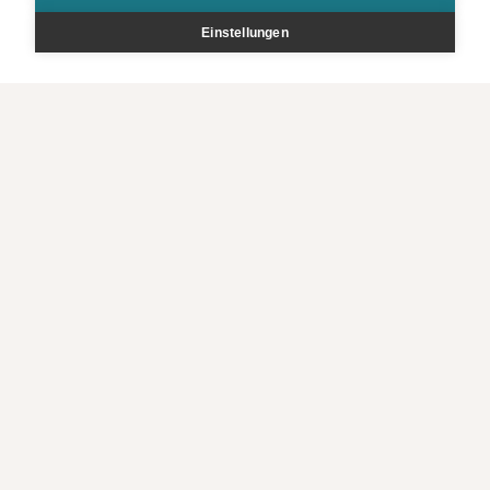
Keine Angebote verfügbar, Suche anpassen
Einstellungen
Filter zurücksetzen
Zurück zur Übersicht
Bestellen
Kontakt
Rechtliche Infos
FERIEN-HOTLINE (CH)
+41 43 524 0830