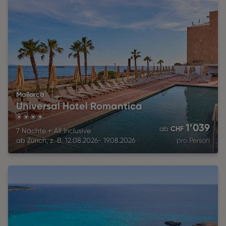
Mallorca
Universal Hotel Romantica
4
1’039
CHF
ab
7 Nächte
+
All Inclusive
ab
Zürich
,
z. B.
12.08.2026
-
19.08.2026
pro Person