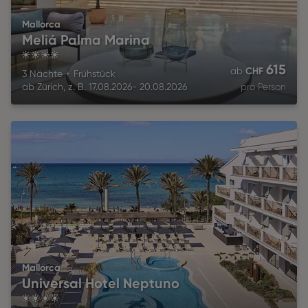
Mallorca
Meliá Palma Marina
4
615
CHF
ab
3 Nächte
+
Frühstück
ab
Zürich
,
z. B.
17.08.2026
-
20.08.2026
pro Person
Mallorca
Universal Hotel Neptuno