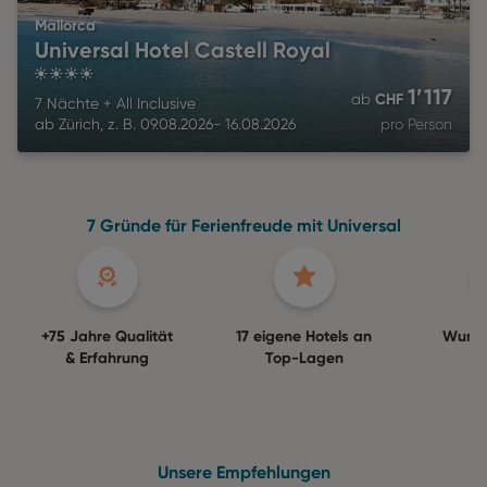
Mallorca
Universal Hotel Castell Royal
4
1’117
CHF
ab
7 Nächte
+
All Inclusive
ab
Zürich
,
z. B.
09.08.2026
-
16.08.2026
pro Person
7 Gründe für Ferienfreude mit Universal
+75 Jahre Qualität
17 eigene Hotels an
Wuns
& Erfahrung
Top-Lagen
Ga
Unsere Empfehlungen