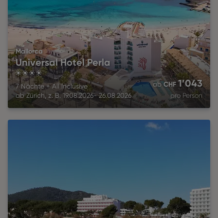
Mallorca
Universal Hotel Perla
4
1’043
CHF
ab
7 Nächte
+
All Inclusive
ab
Zürich
,
z. B.
19.08.2026
-
26.08.2026
pro Person