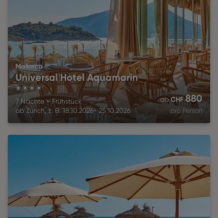
Mallorca
Universal Hotel Aquamarin
4
880
CHF
ab
7 Nächte
+
Frühstück
ab
Zürich
,
z. B.
18.10.2026
-
25.10.2026
pro Person