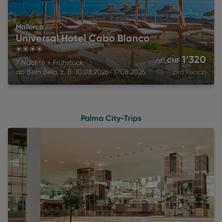
Mallorca
Universal Hotel Cabo Blanco
4
1’320
CHF
ab
7 Nächte
+
Frühstück
ab
Bern Belp
,
z. B.
10.08.2026
-
17.08.2026
pro Person
Palma City-Trips