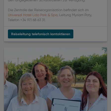
den angegebenen Schalterzeiten zur Verfügung.
Die Zentrale der Reiseorganisation befindet sich im
Universal Hotel Lido Park & Spa
, Leitung Myriam Paty,
Telefon +34 971 68 63 31.
Reiseleitung telefonisch kontaktieren