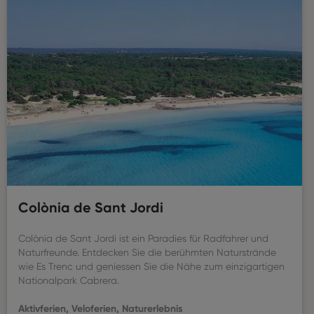
Colònia de Sant Jordi
Colònia de Sant Jordi ist ein Paradies für Radfahrer und
Naturfreunde. Entdecken Sie die berühmten Naturstrände
wie Es Trenc und geniessen Sie die Nähe zum einzigartigen
Nationalpark Cabrera.
Aktivferien, Veloferien, Naturerlebnis