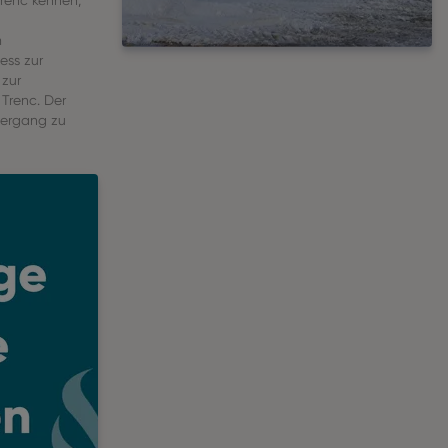
Trenc kennen,
m
ess zur
 zur
 Trenc. Der
iergang zu