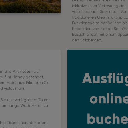
Feinschmeckersalzes Sal d'Es 
inklusive einer Verkostung der
verschiedenen Salzsorten. Vo
traditionellen Gewinnungsproz
Funktionsweise der Salinen bis
Produktion von Flor de Sal d'Es
Besuch endet mit einem Spaz
den Salzbergen.
en und Aktivitäten auf
auf Ihr Handy gesendet.
em Hotel aus. Erkunden Sie
d vieles mehr!
 Sie alle verfügbaren Touren
us, um lange Wartezeiten zu
Ihre Tickets herunterladen,