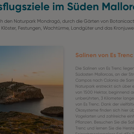
flugsziele im Süden Mallo
durch den Naturpark Mondragó, durch die Gärten von Botanica
Klöster, Festungen, Wachtürme, Landgüter und das Kronjuwel
Salinen von Es Trenc
Die Salinen von Es Trenc liege
Südosten Mallorcas, an der St
Campos nach Colonia de Sant 
Naturpark erstreckt sich über 
von 1500 Hektar, beginnend 
unberührten, 3 Kilometer lang
von Es Trenc. Dank der vielfält
Ökosysteme finden sich hier ü
Vogelarten und zahlreiche ein
Pflanzen. Besuchen Sie die Sal
Trenc und lernen Sie die Herst