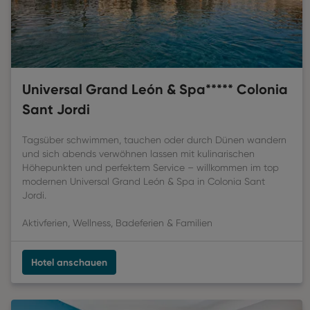
Universal Grand León & Spa***** Colonia
Sant Jordi
Tagsüber schwimmen, tauchen oder durch Dünen wandern
und sich abends verwöhnen lassen mit kulinarischen
Höhepunkten und perfektem Service – willkommen im top
modernen Universal Grand León & Spa in Colonia Sant
Jordi.
Aktivferien, Wellness, Badeferien & Familien
Hotel anschauen