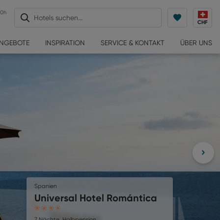
30h
Hotels suchen...
CHF
ANGEBOTE
INSPIRATION
SERVICE & KONTAKT
ÜBER UNS
Spanien
Universal Hotel Marqués
4
7 Nächte
,
Halbpension