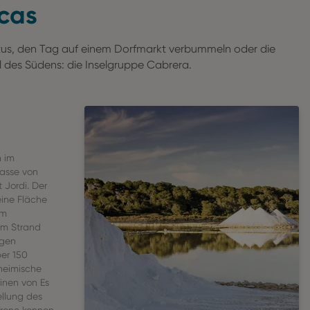
rcas
ctus, den Tag auf einem Dorfmarkt verbummeln oder die
 des Südens: die Inselgruppe Cabrera.
n im
rasse von
Jordi. Der
eine Fläche
am
em Strand
igen
ber 150
heimische
inen von Es
ellung des