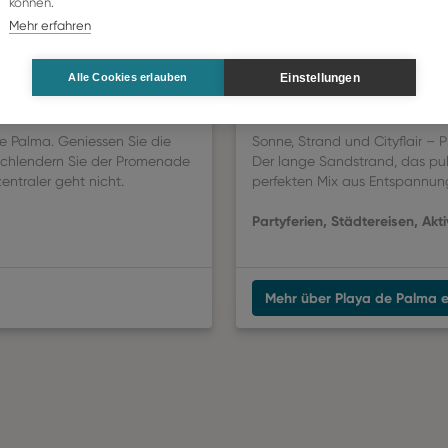
können.
Mehr erfahren
Einstellungen
Alle Cookies erlauben
Playa de Palma
de Palma. Geniessen Sie die
Sonne, Strand und Cityflair – 
 schlendern Sie der Promenade
Der lange Sandstrand, das pu
entraler geht nicht.
perfekten Mix aus Entspannung
Partyferien, Städtereisen, Akti
Mehr über Playa de Palma e