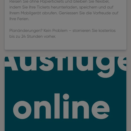
Reisen Sie ohne Papiertickets und bleiben Sie flexibel,
indem Sie Ihre Tickets herunterladen, speichern und auf
Ihrem Mobilgerät abrufen. Geniessen Sie die Vorfreude auf
Ihre Ferien.
Planänderungen? Kein Problem – stornieren Sie kostenlos
bis zu 24 Stunden vorher.