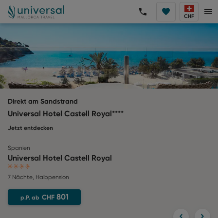
CHF
Näher zum Strand geht es nicht
Universal Hotel Perla****
Jetzt entdecken
Spanien
Universal Hotel Perla
4
7 Nächte
,
Halbpension
825
CHF
p.P. ab