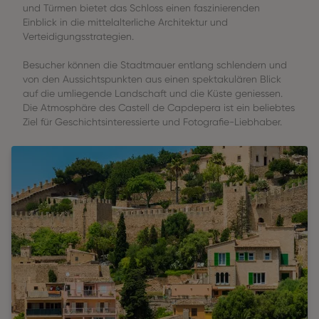
und Türmen bietet das Schloss einen faszinierenden
Einblick in die mittelalterliche Architektur und
Verteidigungsstrategien.
Besucher können die Stadtmauer entlang schlendern und
von den Aussichtspunkten aus einen spektakulären Blick
auf die umliegende Landschaft und die Küste geniessen.
Die Atmosphäre des Castell de Capdepera ist ein beliebtes
Ziel für Geschichtsinteressierte und Fotografie-Liebhaber.