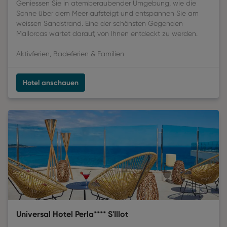
Geniessen Sie in atemberaubender Umgebung, wie die
Sonne über dem Meer aufsteigt und entspannen Sie am
weissen Sandstrand. Eine der schönsten Gegenden
Mallorcas wartet darauf, von Ihnen entdeckt zu werden.
Aktivferien, Badeferien & Familien
Hotel anschauen
Universal Hotel Perla**** S'Illot