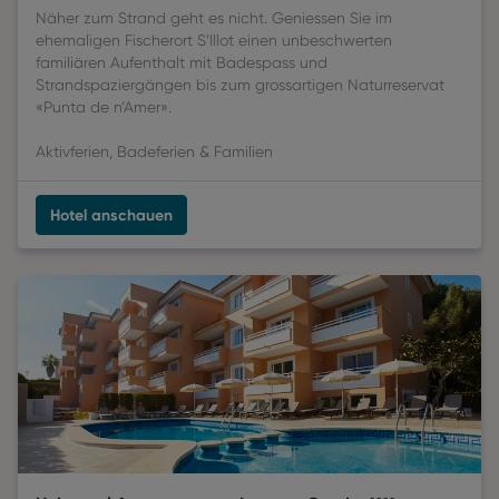
Näher zum Strand geht es nicht. Geniessen Sie im
ehemaligen Fischerort S’Illot einen unbeschwerten
familiären Aufenthalt mit Badespass und
Strandspaziergängen bis zum grossartigen Naturreservat
«Punta de n’Amer».
Aktivferien, Badeferien & Familien
Hotel anschauen