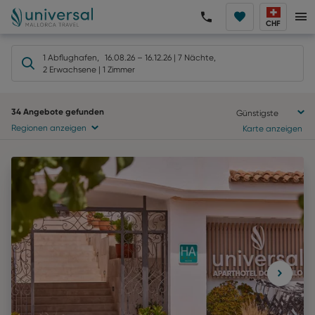
CHF
1 Abflughafen
,
16.08.26
–
16.12.26
|
7 Nächte
,
2 Erwachsene
|
1 Zimmer
34
Angebote gefunden
Günstigste
Regionen anzeigen
Karte anzeigen