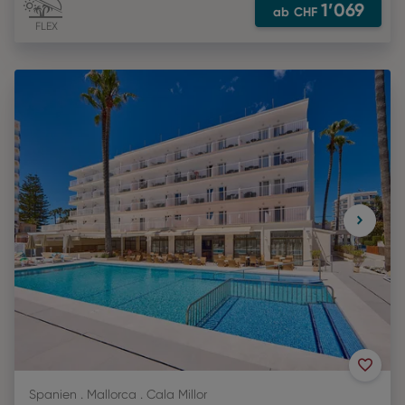
1’069
ab
CHF
FLEX
Spanien . Mallorca . Cala Millor