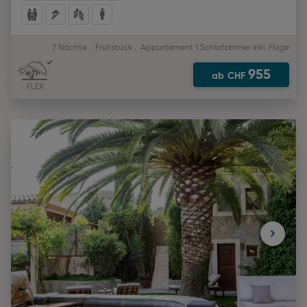
7 Nächte
Frühstück
Appartement 1 Schlafzimmer
inkl. Flüge
955
ab
CHF
FLEX