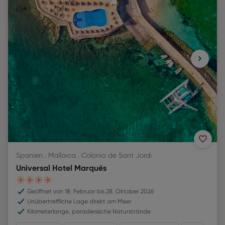
Spanien . Mallorca . Colonia de Sant Jordi
Universal Hotel Marqués
4
Geöffnet von 18. Februar bis 28. Oktober 2026
Unübertreffliche Lage direkt am Meer
Kilometerlange, paradiesische Naturstrände