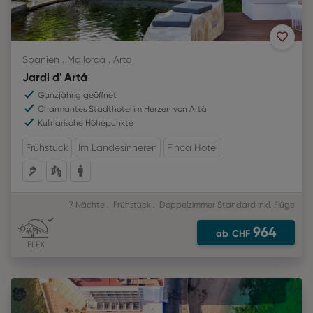
Spanien . Mallorca . Arta
Jardi d' Artá
Ganzjährig geöffnet
Charmantes Stadthotel im Herzen von Artà
Kulinarische Höhepunkte
Frühstück
Im Landesinneren
Finca Hotel
7 Nächte
Frühstück
Doppelzimmer Standard
inkl. Flüge
964
ab
CHF
FLEX