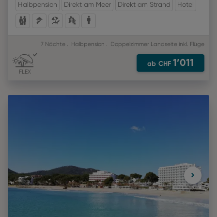
Halbpension
Direkt am Meer
Direkt am Strand
Hotel
7 Nächte
Halbpension
Doppelzimmer Landseite
inkl. Flüge
1’011
ab
CHF
FLEX