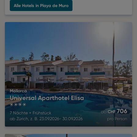
Alle Hotels in Playa de Muro
Mallorca
Universal Aparthotel Elisa
4
706
CHF
ab
7 Nächte
+
Frühstück
ab
Zürich
,
z. B.
23.09.2026
-
30.09.2026
pro Person