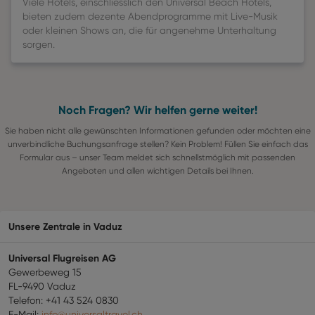
Viele Hotels, einschliesslich den Universal Beach Hotels,
bieten zudem dezente Abendprogramme mit Live-Musik
oder kleinen Shows an, die für angenehme Unterhaltung
sorgen.
Noch Fragen? Wir helfen gerne weiter!
Sie haben nicht alle gewünschten Informationen gefunden oder möchten eine
unverbindliche Buchungsanfrage stellen? Kein Problem! Füllen Sie einfach das
Formular aus – unser Team meldet sich schnellstmöglich mit passenden
Angeboten und allen wichtigen Details bei Ihnen.
Unsere Zentrale in Vaduz
Universal Flugreisen AG
Gewerbeweg 15
FL-9490 Vaduz
Telefon: +41 43 524 0830
E-Mail:
info@universaltravel.ch