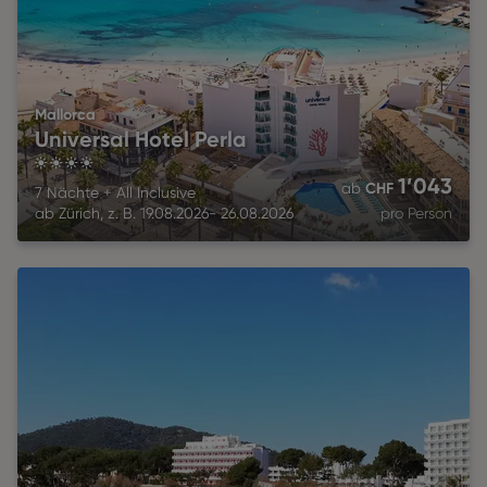
Mallorca
Universal Hotel Perla
4
1’043
CHF
ab
7 Nächte
+
All Inclusive
ab
Zürich
,
z. B.
19.08.2026
-
26.08.2026
pro Person