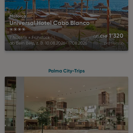
Mallorca
Universal Hotel Cabo Blanco
4
1’320
CHF
ab
7 Nächte
+
Frühstück
ab
Bern Belp
,
z. B.
10.08.2026
-
17.08.2026
pro Person
Palma City-Trips