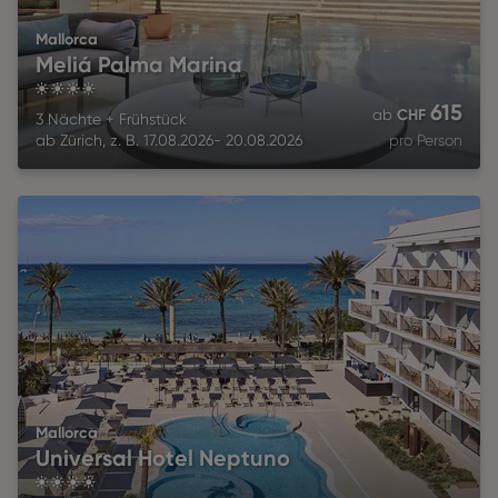
Mallorca
Meliá Palma Marina
4
615
CHF
ab
3 Nächte
+
Frühstück
ab
Zürich
,
z. B.
17.08.2026
-
20.08.2026
pro Person
Mallorca
Universal Hotel Neptuno