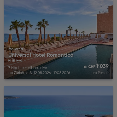
Mallorca
Universal Hotel Romantica
4
1’039
CHF
ab
7 Nächte
+
All Inclusive
ab
Zürich
,
z. B.
12.08.2026
-
19.08.2026
pro Person