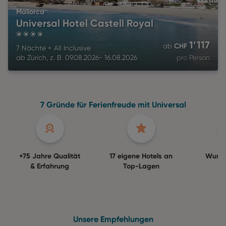
Mallorca
Universal Hotel Castell Royal
4
1’117
CHF
ab
7 Nächte
+
All Inclusive
ab
Zürich
,
z. B.
09.08.2026
-
16.08.2026
pro Person
7 Gründe für Ferienfreude mit Universal
+75 Jahre Qualität
17 eigene Hotels an
Wuns
& Erfahrung
Top-Lagen
Ga
Unsere Empfehlungen