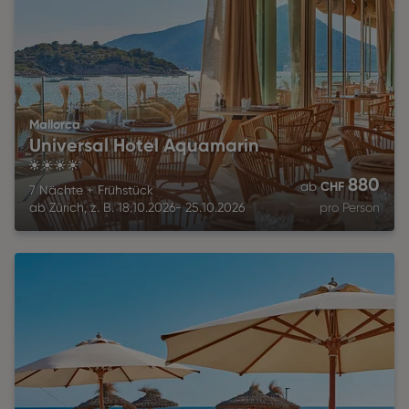
Mallorca
Universal Hotel Aquamarin
4
880
CHF
ab
7 Nächte
+
Frühstück
ab
Zürich
,
z. B.
18.10.2026
-
25.10.2026
pro Person