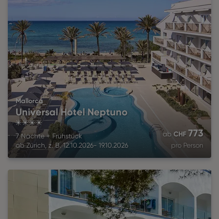
Mallorca
Universal Hotel Neptuno
4
773
CHF
ab
7 Nächte
+
Frühstück
ab
Zürich
,
z. B.
12.10.2026
-
19.10.2026
pro Person