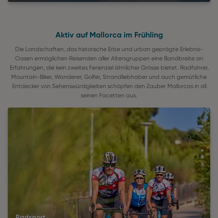
Aktiv auf Mallorca im Frühling
Die Landschaften, das historische Erbe und urban geprägte Erlebnis-
Oasen ermöglichen Reisenden aller Altersgruppen eine Bandbreite an
Erfahrungen, die kein zweites Ferienziel ähnlicher Grösse bietet. Radfahrer,
Mountain-Biker, Wanderer, Golfer, Strandliebhaber und auch gemütliche
Entdecker von Sehenswürdigkeiten schöpfen den Zauber Mallorcas in all
seinen Facetten aus.
Radsport