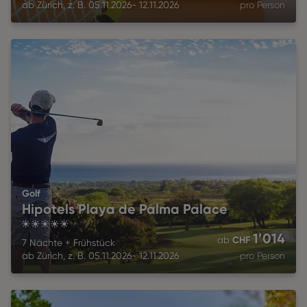
ab
Zürich
,
z. B.
05.11.2026
-
12.11.2026
pro Person
Golf
Hipotels Playa de Palma Palace
5
1’014
CHF
ab
7 Nächte
+
Frühstück
ab
Zürich
,
z. B.
05.11.2026
-
12.11.2026
pro Person