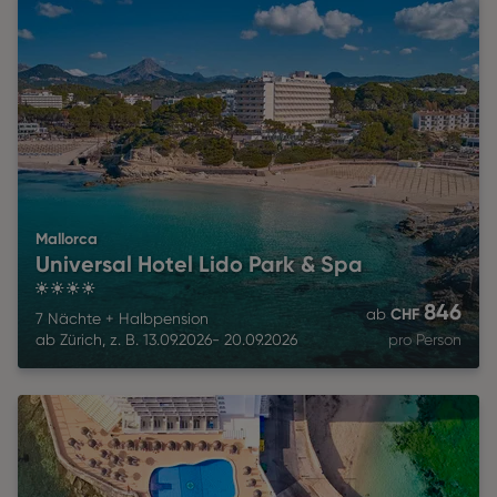
Mallorca
Universal Hotel Lido Park & Spa
4
846
CHF
ab
7 Nächte
+
Halbpension
ab
Zürich
,
z. B.
13.09.2026
-
20.09.2026
pro Person