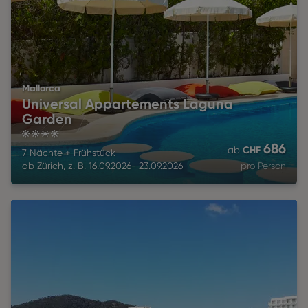
Mallorca
Universal Appartements Laguna
Garden
4
686
CHF
ab
7 Nächte
+
Frühstück
ab
Zürich
,
z. B.
16.09.2026
-
23.09.2026
pro Person