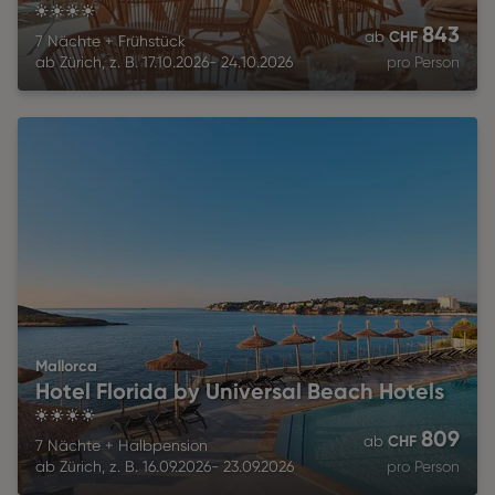
4
843
CHF
ab
7 Nächte
+
Frühstück
ab
Zürich
,
z. B.
17.10.2026
-
24.10.2026
pro Person
Mallorca
Hotel Florida by Universal Beach Hotels
4
809
CHF
ab
7 Nächte
+
Halbpension
ab
Zürich
,
z. B.
16.09.2026
-
23.09.2026
pro Person