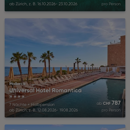
ab
Zürich
,
z. B.
16.10.2026
-
23.10.2026
pro Person
Mallorca
Universal Hotel Romantica
4
787
CHF
ab
7 Nächte
+
Halbpension
ab
Zürich
,
z. B.
12.08.2026
-
19.08.2026
pro Person