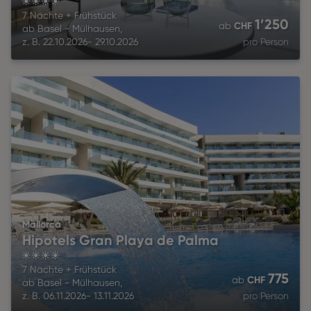
4
7 Nächte
+
Frühstück
1’250
CHF
ab
ab
Basel - Mülhausen
,
z. B.
22.10.2026
-
29.10.2026
pro Person
Mallorca
Hipotels Gran Playa de Palma
4
7 Nächte
+
Frühstück
775
CHF
ab
ab
Basel - Mülhausen
,
z. B.
06.11.2026
-
13.11.2026
pro Person