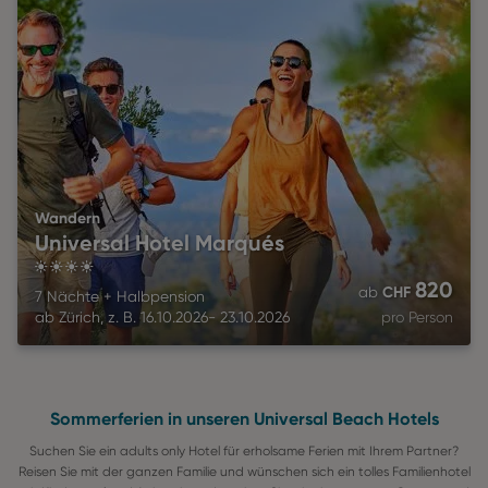
Wandern
Universal Hotel Marqués
4
820
CHF
ab
7 Nächte
+
Halbpension
ab
Zürich
,
z. B.
16.10.2026
-
23.10.2026
pro Person
Sommerferien in unseren Universal Beach Hotels
Suchen Sie ein adults only Hotel für erholsame Ferien mit Ihrem Partner?
Reisen Sie mit der ganzen Familie und wünschen sich ein tolles Familienhotel