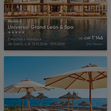
Mallorca
Universal Grand León & Spa
5
1’146
CHF
ab
7 Nächte
+
Frühstück
ab
Zürich
,
z. B.
12.10.2026
-
19.10.2026
pro Person