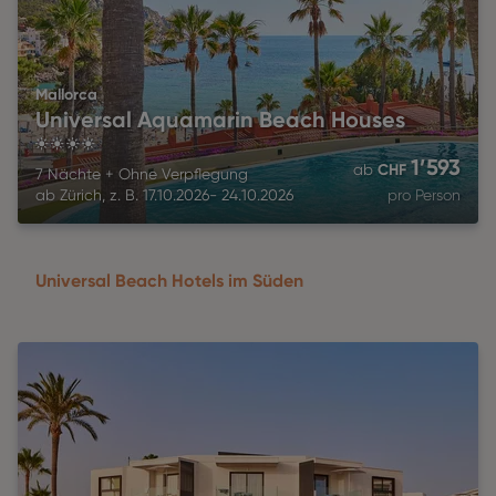
Mallorca
Universal Aquamarin Beach Houses
4
1’593
CHF
ab
7 Nächte
+
Ohne Verpflegung
ab
Zürich
,
z. B.
17.10.2026
-
24.10.2026
pro Person
Universal Beach Hotels im Süden