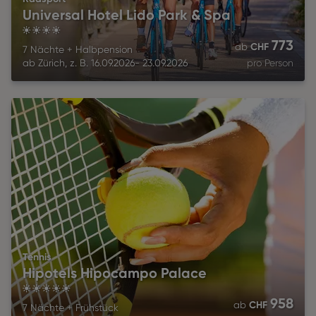
Universal Hotel Lido Park & Spa
4
773
CHF
ab
7 Nächte
+
Halbpension
ab
Zürich
,
z. B.
16.09.2026
-
23.09.2026
pro Person
Tennis
Hipotels Hipocampo Palace
5
958
CHF
ab
7 Nächte
+
Frühstück