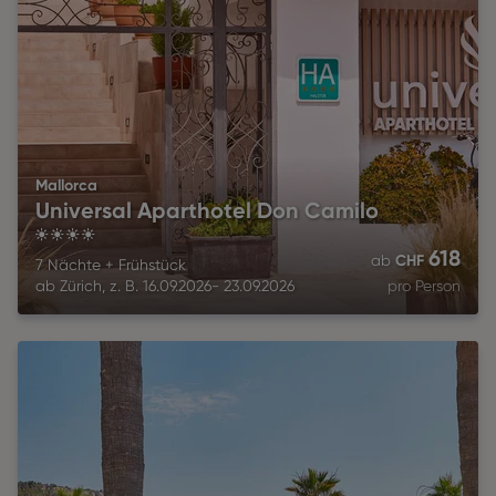
Mallorca
Universal Aparthotel Don Camilo
4
618
CHF
ab
7 Nächte
+
Frühstück
ab
Zürich
,
z. B.
16.09.2026
-
23.09.2026
pro Person