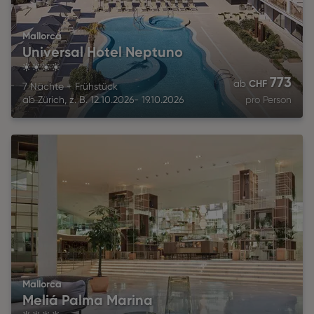
Mallorca
Universal Hotel Neptuno
4
773
CHF
ab
7 Nächte
+
Frühstück
ab
Zürich
,
z. B.
12.10.2026
-
19.10.2026
pro Person
Mallorca
Meliá Palma Marina