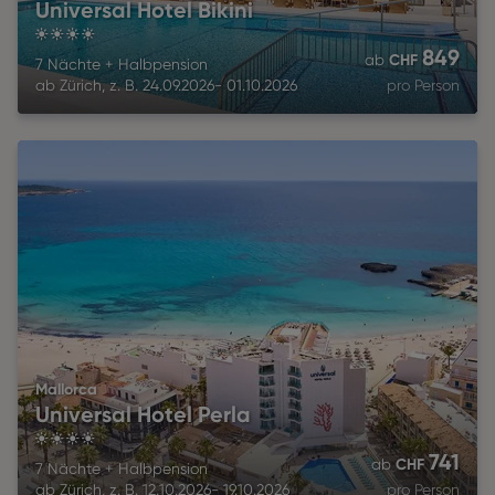
Universal Hotel Bikini
4
849
CHF
ab
7 Nächte
+
Halbpension
ab
Zürich
,
z. B.
24.09.2026
-
01.10.2026
pro Person
Mallorca
Universal Hotel Perla
4
741
CHF
ab
7 Nächte
+
Halbpension
ab
Zürich
,
z. B.
12.10.2026
-
19.10.2026
pro Person