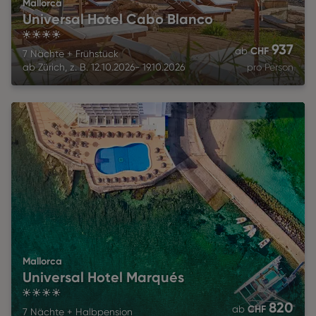
Mallorca
Universal Hotel Cabo Blanco
4
937
CHF
ab
7 Nächte
+
Frühstück
ab
Zürich
,
z. B.
12.10.2026
-
19.10.2026
pro Person
Mallorca
Universal Hotel Marqués
4
820
CHF
ab
7 Nächte
+
Halbpension