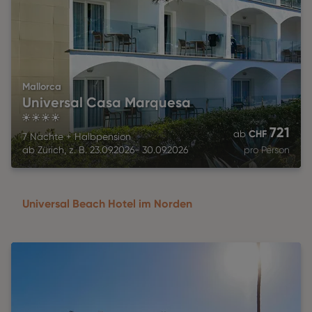
Mallorca
Universal Casa Marquesa
4
721
CHF
ab
7 Nächte
+
Halbpension
ab
Zürich
,
z. B.
23.09.2026
-
30.09.2026
pro Person
Universal Beach Hotel im Norden