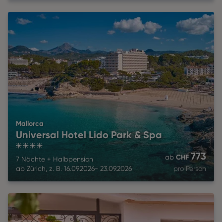
Mallorca
Universal Hotel Lido Park & Spa
4
773
CHF
ab
7 Nächte
+
Halbpension
ab
Zürich
,
z. B.
16.09.2026
-
23.09.2026
pro Person