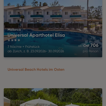
Mallorca
Universal Aparthotel Elisa
4
706
CHF
ab
7 Nächte
+
Frühstück
ab
Zürich
,
z. B.
23.09.2026
-
30.09.2026
pro Person
Universal Beach Hotels im Osten