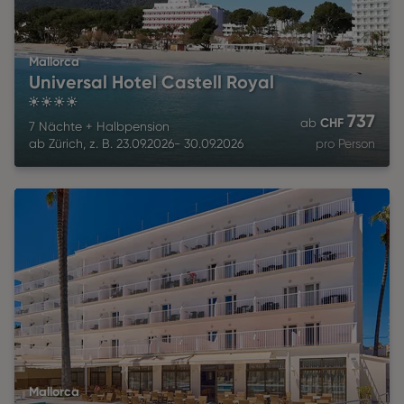
Mallorca
Universal Hotel Castell Royal
4
737
CHF
ab
7 Nächte
+
Halbpension
ab
Zürich
,
z. B.
23.09.2026
-
30.09.2026
pro Person
Mallorca