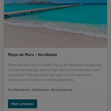
Playa de Muro - Nordküste
Playa de Muro ist Ihr Karibik-Traum an Mallorcas Nordküste.
Der kilometerlange, feinsandige Strand und die Nähe zum
Naturpark S'Albufera machen den Ort zum perfekten
Ferienziel für Familien und Naturliebhaber.
Familienferien,
Aktivferien,
Naturerlebnis
Mehr erfahren