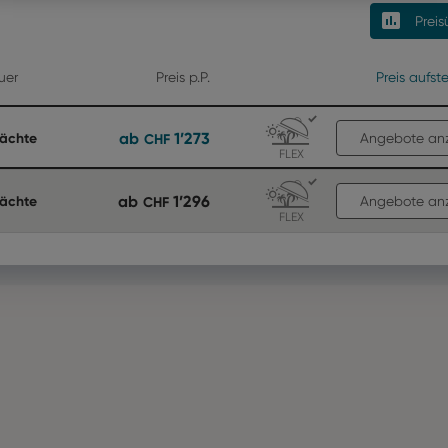
Preis
uer
Preis p.P.
Preis aufst
ab
1’273
Nächte
CHF
Angebote an
FLEX
ab
1’296
Nächte
CHF
Angebote an
FLEX