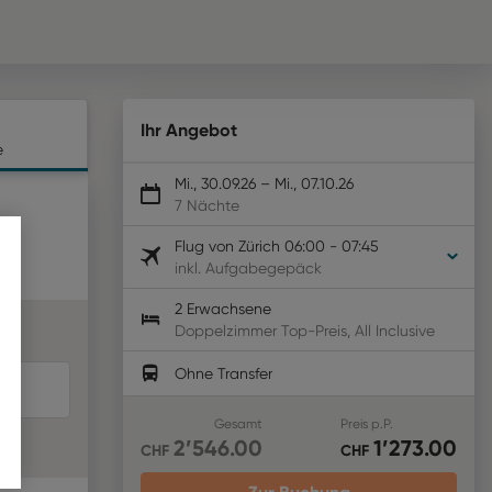
Ihr Angebot
e
Mi., 30.09.26
–
Mi., 07.10.26
7 Nächte
Flug von
Zürich
06:00
-
07:45
inkl. Aufgabegepäck
2 Erwachsene
Doppelzimmer Top-Preis
,
All Inclusive
Ohne Transfer
Gesamt
Preis p.P.
2’546
.00
1’273
.00
CHF
CHF
Zur Buchung