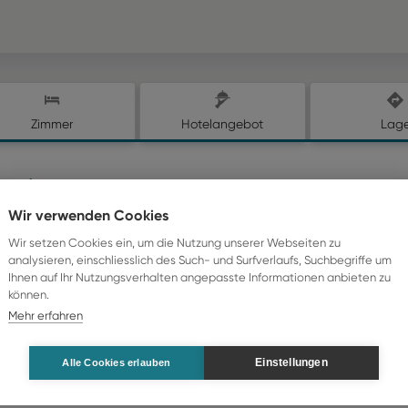
Zimmer
Hotelangebot
Lag
le geniessen
Treueprämie bis 40%
Wir verwenden Cookies
Optional Privattransfer
Wir setzen Cookies ein, um die Nutzung unserer Webseiten zu
analysieren, einschliesslich des Such- und Surfverlaufs, Suchbegriffe um
Ihnen auf Ihr Nutzungsverhalten angepasste Informationen anbieten zu
können.
Reisenden / Zimmer
Mehr erfahren
traum
2 Erw.
|
1 Zimmer
–
16.12.26
1 Woche
Einstellungen
Alle Cookies erlauben