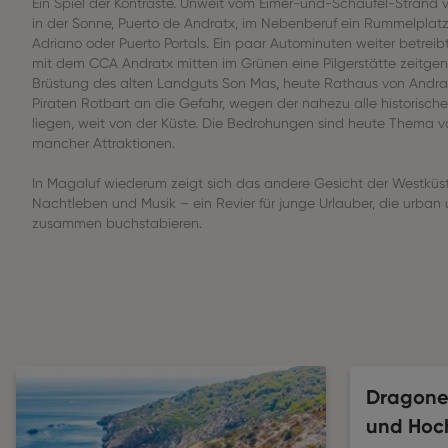
Ein Spiel der Kontraste. Unweit vom Eimer-und-Schaufel-Strand
in der Sonne, Puerto de Andratx, im Nebenberuf ein Rummelplatz
Adriano oder Puerto Portals. Ein paar Autominuten weiter betreib
mit dem CCA Andratx mitten im Grünen eine Pilgerstätte zeitgen
Brüstung des alten Landguts Son Mas, heute Rathaus von Andratx
Piraten Rotbart an die Gefahr, wegen der nahezu alle historisch
liegen, weit von der Küste. Die Bedrohungen sind heute Thema v
mancher Attraktionen.
In Magaluf wiederum zeigt sich das andere Gesicht der Westküst
Nachtleben und Musik – ein Revier für junge Urlauber, die urban
zusammen buchstabieren.
Dragoner
und Hoc