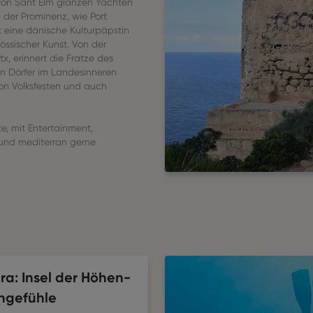
 von Sant Elm glänzen Yachten
 der Prominenz, wie Port
t eine dänische Kulturpäpstin
össischer Kunst. Von der
, erinnert die Fratze des
en Dörfer im Landesinneren
on Volksfesten und auch
e, mit Entertainment,
 und mediterran gerne
a: Insel der Höhen-
hgefühle