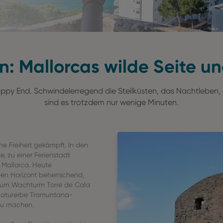
: Mallorcas wilde Seite und
py End. Schwindelerregend die Steilküsten, das Nachtleben, d
sind es trotzdem nur wenige Minuten.
ne Freiheit gekämpft. In den
e, zu einer Ferienstadt
Mallorca. Heute
Den Horizont beherrschend,
 zum Wachturm Torre de Cala
naturerbe Tramuntana-
 zu machen.