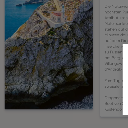
Die Naturwan
höchsten Pu
Attribut «sc
Meter senkre
stehen auf d
Minuten daue
auf dem Drag
Inselchen-B
zu Füssen: d
am Berg kleb
Villengewim
d’Andratx un
Zum Tagesau
zweierlei zu
Dragonera e
Boot von San
Küstendorf i