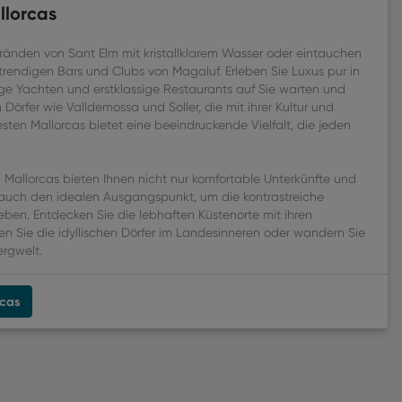
llorcas
änden von Sant Elm mit kristallklarem Wasser oder eintauchen
trendigen Bars und Clubs von Magaluf. Erleben Sie Luxus pur in
ge Yachten und erstklassige Restaurants auf Sie warten und
örfer wie Valldemossa und Soller, die mit ihrer Kultur und
sten Mallorcas bietet eine beeindruckende Vielfalt, die jeden
 Mallorcas bieten Ihnen nicht nur komfortable Unterkünfte und
n auch den idealen Ausgangspunkt, um die kontrastreiche
eben. Entdecken Sie die lebhaften Küstenorte mit ihren
n Sie die idyllischen Dörfer im Landesinneren oder wandern Sie
rgwelt.
rcas