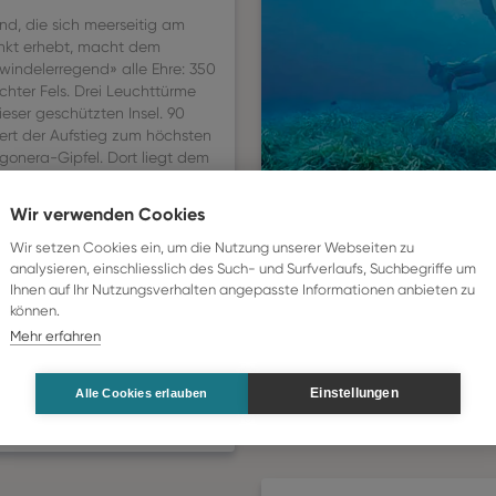
d, die sich meerseitig am
nkt erhebt, macht dem
hwindelerregend» alle Ehre: 350
chter Fels. Drei Leuchttürme
ieser geschützten Insel. 90
rt der Aufstieg zum höchsten
onera-Gipfel. Dort liegt dem
esucher Mallorcas Westfassade
ie Tramuntana-Steilküste, das
Wir verwenden Cookies
ende Trappistenkloster, das
mel an den Hängen von Port
Wir setzen Cookies ein, um die Nutzung unserer Webseiten zu
d das Dorf Sant Elm.
analysieren, einschliesslich des Such- und Surfverlaufs, Suchbegriffe um
Ihnen auf Ihr Nutzungsverhalten angepasste Informationen anbieten zu
können.
sflug nach Dragonera ist
 sagen: Hin. Und wieder.
Mehr erfahren
rreichen Sie am besten per
Einstellungen
Alle Cookies erlauben
t Elm aus, einem malerischen
m Südwesten Mallorcas.