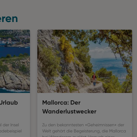
eren
Urlaub
Mallorca: Der
Wanderlustwecker
 der Insel
Zu den bekanntesten «Geheimnissen» der
radebeispiel
Welt gehört die Begeisterung, die Mallorca