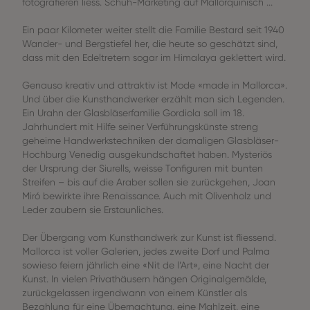
fotografieren liess. Schuh-Marketing auf Mallorquinisch ...
Ein paar Kilometer weiter stellt die Familie Bestard seit 1940
Wander- und Bergstiefel her, die heute so geschätzt sind,
dass mit den Edeltretern sogar im Himalaya geklettert wird.
Genauso kreativ und attraktiv ist Mode «made in Mallorca».
Und über die Kunsthandwerker erzählt man sich Legenden.
Ein Urahn der Glasbläserfamilie Gordiola soll im 18.
Jahrhundert mit Hilfe seiner Verführungskünste streng
geheime Handwerkstechniken der damaligen Glasbläser-
Hochburg Venedig ausgekundschaftet haben. Mysteriös
der Ursprung der Siurells, weisse Tonfiguren mit bunten
Streifen – bis auf die Araber sollen sie zurückgehen, Joan
Miró bewirkte ihre Renaissance. Auch mit Olivenholz und
Leder zaubern sie Erstaunliches.
Der Übergang vom Kunsthandwerk zur Kunst ist fliessend.
Mallorca ist voller Galerien, jedes zweite Dorf und Palma
sowieso feiern jährlich eine «Nit de l’Art», eine Nacht der
Kunst. In vielen Privathäusern hängen Originalgemälde,
zurückgelassen irgendwann von einem Künstler als
Bezahlung für eine Übernachtung, eine Mahlzeit, eine