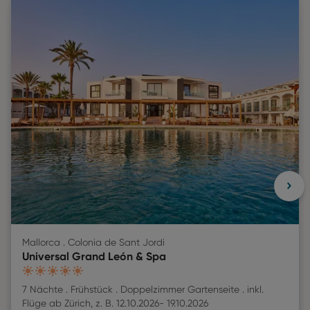
Mallorca . Colonia de Sant Jordi
Universal Grand León & Spa
5
7 Nächte
Frühstück
Doppelzimmer Gartenseite
inkl.
Flüge
ab
Zürich
,
z. B.
12.10.2026
-
19.10.2026