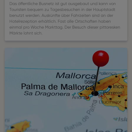
Das öffentliche Busnetz ist gut ausgebaut und kann von
Touristen bequem zu Tagesbesuchen in der Hauptstadt
benutzt werden. Auskünfte über Fahrzeiten sind an der
Hotelrezeption erhältlich. Fast alle Ortschaften haben
einmal pro Woche Markttag. Der Besuch dieser pittoresken
Märkte lohnt sich.