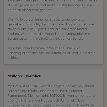
zwischen Ausflügen in die Geschichte und Expeditionen in
die zeitgemässen, manchmal futuristischen Welten, die
heute zu dieser Insel gehören.
Das Mallorca von früher, es ist trotz allem bewahrt
geblieben. Das Licht, die unberührten Landschaften, die
stillen Winkel, die urigen Dörfer, die einsamen Klöster,
Kirchen, Wehrtürme, die Mandel- und Orangenbäume,
Bergterrassen mit Weingärten, Ölbäumen, Schafen.
Viele Besucher kommen immer wieder. Weil die
Lebensqualität der Insel konkurrenzlos ist. Und ihr Charme
zeitlos.
Mallorca Überblick
Mallorca ist mit 3’640 km2 die grösste der vier bewohnten
Baleareninseln (die kleineren sind Ibiza, Menorca,
Formentera). Die Insel zählt 925'000 Einwohner, von denen
über die Hälfte in der Hauptstadt Palma lebt. Das
Strassennetz ist hervorragend ausgebaut und beschildert.