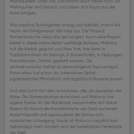
Mallorquinern. Unter uns: Das kommt auch heute noch vor.
Mallorquiner sind herzlich und lassen sich kaum aus der
Ruhe bringen.
Was kreative Schöngeister anzog und festhielt, macht bis
heute das Erfolgsrezept der Insel aus. Die Filmund
Fernsehbranche weiss das seit langem. Kaum eine Region
bietet in dieser Nähe derart vielfältige Kulissen. Mallorca
hat die Karibik gespielt und New York, hier kann in
Tropfsteinhöhlen, im Gebirge, in Bauernhöfen, in Festungen,
Prachtkirchen, Dörfern gedreht werden. Die
architektonische Vielfalt ist überwältigend. Das Landgut
Raixa etwa hat schon als italienisches Spital,
jugoslawisches Ministerium und ägyptische Kaserne posiert.
Und das Licht! Von dem schwärmen alle, am lautesten die
Maler. Die Sonnenstrahlen entwickeln auf Mallorca ihre
eigene Poesie. An der Nordküste versammelte sich früher
Abend für Abend die Künstlerkolonie von Deià auf einem
Aussichtspunkt und applaudierte der Sonne zum
malerischen Untergang. Heute ist Mallorca natürlich kein
Geheimtipp mehr sondern eins der beliebtesten Ferienziele
der Welt.