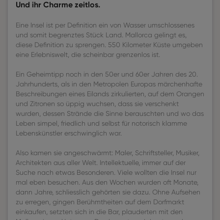
Und ihr Charme zeitlos.
Eine Insel ist per Definition ein von Wasser umschlossenes
und somit begrenztes Stück Land. Mallorca gelingt es,
diese Definition zu sprengen. 550 Kilometer Küste umgeben
eine Erlebniswelt, die scheinbar grenzenlos ist.
Ein Geheimtipp noch in den 50er und 60er Jahren des 20.
Jahrhunderts, als in den Metropolen Europas märchenhafte
Beschreibungen eines Eilands zirkulierten, auf dem Orangen
und Zitronen so üppig wuchsen, dass sie verschenkt
wurden, dessen Strände die Sinne berauschten und wo das
Leben simpel, friedlich und selbst für notorisch klamme
Lebenskünstler erschwinglich war.
Also kamen sie angeschwärmt: Maler, Schriftsteller, Musiker,
Architekten aus aller Welt. Intellektuelle, immer auf der
Suche nach etwas Besonderen. Viele wollten die Insel nur
mal eben besuchen. Aus den Wochen wurden oft Monate,
dann Jahre, schliesslich gehörten sie dazu. Ohne Aufsehen
zu erregen, gingen Berühmtheiten auf dem Dorfmarkt
einkaufen, setzten sich in die Bar, plauderten mit den