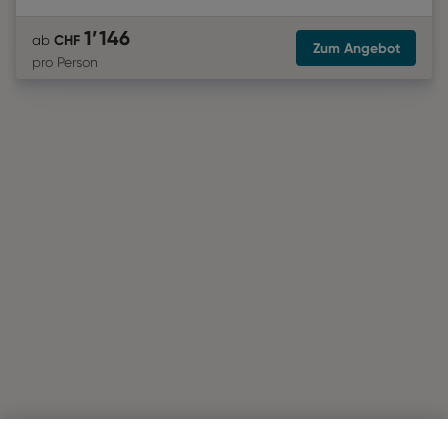
1’146
CHF
ab
Zum Angebot
pro Person